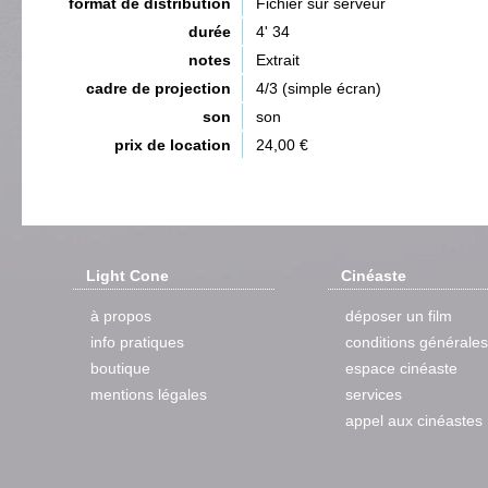
format de distribution
Fichier sur serveur
durée
4' 34
notes
Extrait
cadre de projection
4/3 (simple écran)
son
son
prix de location
24,00 €
Light Cone
Cinéaste
à propos
déposer un film
info pratiques
conditions générales
boutique
espace cinéaste
mentions légales
services
appel aux cinéastes