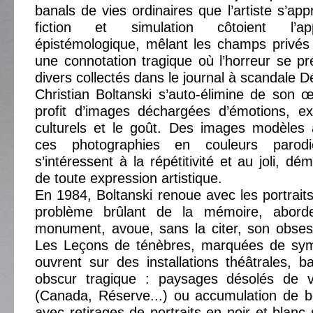
banals de vies ordinaires que l’artiste s’appr
fiction et simulation côtoient l’ap
épistémologique, mêlant les champs privés e
une connotation tragique où l’horreur se pré
divers collectés dans le journal à scandale D
Christian Boltanski s’auto-élimine de son 
profit d’images déchargées d’émotions, ex
culturels et le goût. Des images modèles 
ces photographies en couleurs parodi
s’intéressent à la répétitivité et au joli, dé
de toute expression artistique.
En 1984, Boltanski renoue avec les portrait
problème brûlant de la mémoire, abord
monument, avoue, sans la citer, son obses
Les Leçons de ténèbres, marquées de symb
ouvrent sur des installations théâtrales, ba
obscur tragique : paysages désolés de 
(Canada, Réserve...) ou accumulation de b
avec retirages de portraits en noir et blanc