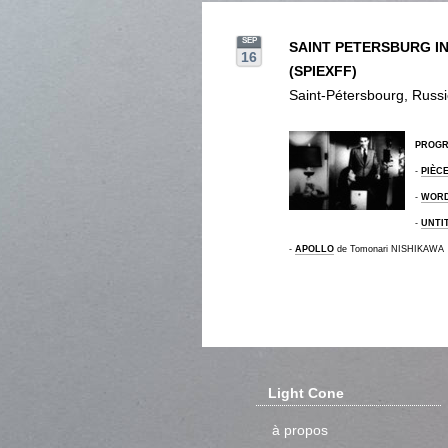
SEP
SAINT PETERSBURG I
16
(SPIEXFF)
Saint-Pétersbourg, Russ
PROG
-
PIÈC
-
WORD
-
UNTI
-
APOLLO
de Tomonari NISHIKAWA
Light Cone
à propos