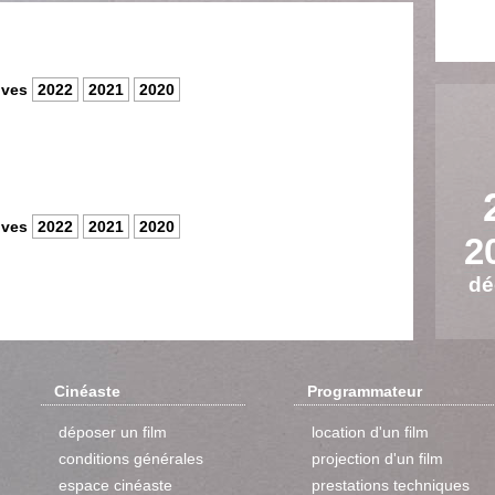
ives
2022
2021
2020
ives
2022
2021
2020
2
dé
Cinéaste
Programmateur
déposer un film
location d'un film
conditions générales
projection d'un film
espace cinéaste
prestations techniques