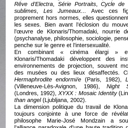
Rêve d’Electra
,
Série Portraits
,
Cycle de 
sublimes
,
Les Jumeaux
... Avec ces fig
proprement hors normes, elles questionnent 
les sexes. Bien avant l’éclosion du mou
l’œuvre de Klonaris/Thomadaki, nourrie d
(psychanalyse, philosophie, sociologie, pensé
penche sur le genre et l’intersexualité.
En combinant « cinéma élargi » et t
Klonaris/Thomadaki développent des inst
environnements de projection, souvent m
des musées ou des lieux désaffectés. 
Hermaphrodite endormi/e
(Paris, 1982),
(Villeneuve-Lès-Avignon, 1986),
Night 
(Londres, 1992),
XYXX : Mosaic Identity
(Lin
than angel
(Ljubljana, 2002).
La dimension politique du travail de Klon
toujours conjointe à une force de révélat
philosophe Marie-José Mondzain a sou
l’alliance paradoxale d’une haute tradition 