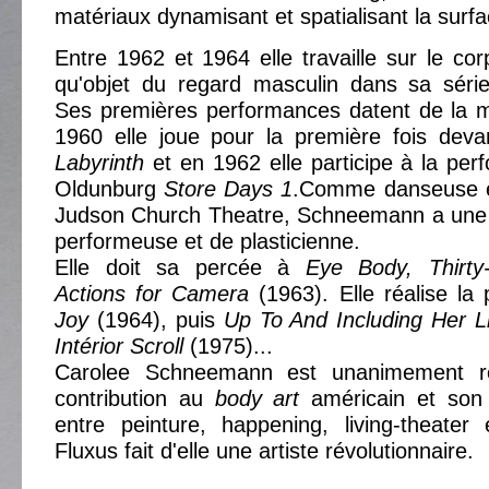
matériaux dynamisant et spatialisant la surfa
Entre 1962 et 1964 elle travaille sur le cor
qu'objet du regard masculin dans sa sér
Ses premières performances datent de la
1960 elle joue pour la première fois deva
Labyrinth
et en 1962 elle participe à la pe
Oldunburg
Store Days 1
.Comme danseuse e
Judson Church Theatre, Schneemann a une d
performeuse et de plasticienne.
Elle doit sa percée à
Eye Body, Thirty-
Actions for Camera
(1963). Elle réalise l
Joy
(1964), puis
Up To And Including Her L
Intérior Scroll
(1975)...
Carolee Schneemann est unanimement r
contribution au
body art
américain et son it
entre peinture, happening, living-theate
Fluxus fait d'elle une artiste révolutionnaire.