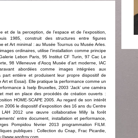
 et de la perception, de l’espace et de l’exposition,
 1985, construit des structures entre figures
ne et Art minimal : au Musée Tournus ou Musée Arles.
images ordinaires, utilise l’installation comme principe
lerie Lebon Paris, 95 Institut CF Turin, 97 Cac Le
rte, 98 Villeneuve d’Ascq Musée d’art moderne, IAC
uparavant abordées comme images intégrées aux
à part entière et produisent leur propre dispositif de
 Art et Essai). Elle pratique la performance comme un
performance à Iselp Bruxelles, 2003 ‘Jack’ une caméra
 et met en place des procédés de création ouverts :
ition HOME-SCAPE 2005. Au regard de son intérêt
 en 2006 le dispositif d’exposition des 16 ans du Centre
 LAH 2012 une œuvre collaborative Milly la forêt
ngements' entre document, installation et performance,
rges Pompidou février 2013 programmation FILM.
liques publiques : Collection du Cnap, Frac Picardie,
p://www.agofroy.com