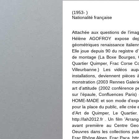
(1953- )
Nationalité française
Attachée aux questions de l’image
Hélène AGOFROY expose depuis
géométriques renaissance italien
Elle joue depuis 90 du registre d'
de montage (La Boxe Bourges, Ga
Quartier Quimper, Frac Corse Co
Villeurbanne.) Les vidéos a
installations, deviennent pièces 
monstration (2003 Rennes Galerie
art d’attitude (2002 conférence 
sur l’épaule, Confluences Paris)
HOME-MADE et son mode d’expos
pour la place du public, elle crée
d’Art de Quimper, Le Quartier.
http://lah2012.fr . Un film 'Arra
avant première au Centre Geo
Oeuvres dans les collections pub
Frac Rhône Alpes, Frac Paca. htt