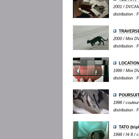
2001 / DVCAM /
distribution : 
TRAVERS
2000 / Mini DV
distribution : 
LOCATIO
1999 / Mini DV
distribution : 
POURSUI
1998 / couleur
distribution : 
TATO
(trip
1998 / Hi 8 / c