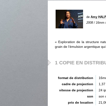
de
Amy HAL
2008 / 16mm / 
« Exploration de la structure nat
grain de l’émulsion argentique qui
1 COPIE EN DISTRIB
format de distribution
16m
cadre de projection
1,37
vitesse de projection
24 i
son
son 
prix de location
21,0