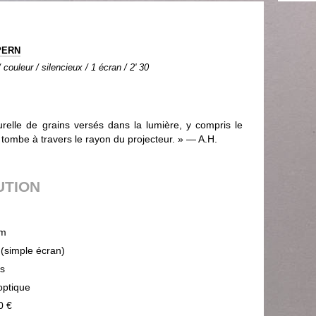
PERN
couleur / silencieux / 1 écran / 2' 30
urelle de grains versés dans la lumière, y compris le
 tombe à travers le rayon du projecteur. » — A.H.
UTION
m
 (simple écran)
ps
optique
0 €