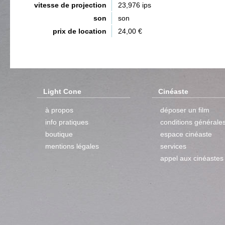
vitesse de projection
23,976 ips
son
son
prix de location
24,00 €
Light Cone
Cinéaste
à propos
déposer un film
info pratiques
conditions générale
boutique
espace cinéaste
mentions légales
services
appel aux cinéastes