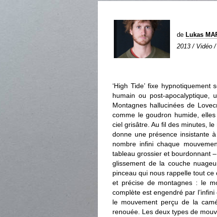
de
Lukas MA
2013 / Vidéo /
‘High Tide’ fixe hypnotiquement 
humain ou post-apocalyptique, 
Montagnes hallucinées de Lovecra
comme le goudron humide, elles c
ciel grisâtre. Au fil des minutes, 
donne une présence insistante à l
nombre infini chaque mouvement 
tableau grossier et bourdonnant –
glissement de la couche nuageus
pinceau qui nous rappelle tout ce 
et précise de montagnes : le m
complète est engendré par l’infini
le mouvement perçu de la camér
renouée. Les deux types de mouve