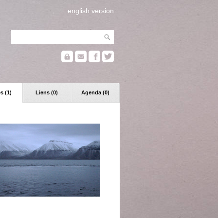
english version
s (1)
Liens (0)
Agenda (0)