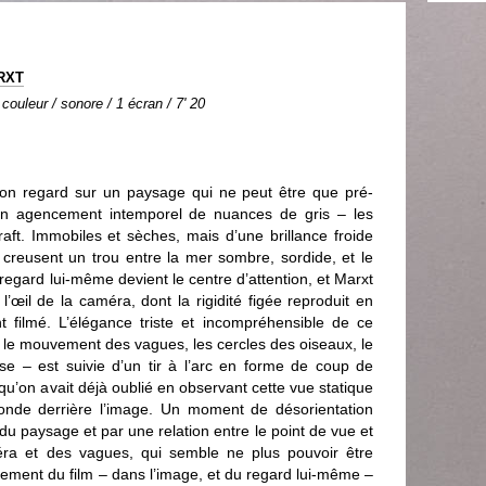
RXT
 couleur / sonore / 1 écran / 7' 20
son regard sur un paysage qui ne peut être que pré-
un agencement intemporel de nuances de gris – les
ft. Immobiles et sèches, mais d’une brillance froide
reusent un trou entre la mer sombre, sordide, et le
le regard lui-même devient le centre d’attention, et Marxt
’œil de la caméra, dont la rigidité figée reproduit en
filmé. L’élégance triste et incompréhensible de ce
 le mouvement des vagues, les cercles des oiseaux, le
e – est suivie d’un tir à l’arc en forme de coup de
qu’on avait déjà oublié en observant cette vue statique
onde derrière l’image. Un moment de désorientation
 du paysage et par une relation entre le point de vue et
a et des vagues, qui semble ne plus pouvoir être
ment du film – dans l’image, et du regard lui-même –