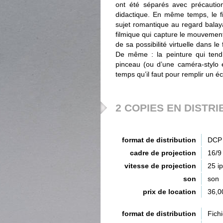
ont été séparés avec précautio
didactique. En même temps, le 
sujet romantique au regard balay
filmique qui capture le mouvement
de sa possibilité virtuelle dans l
De même : la peinture qui tend 
pinceau (ou d’une caméra-stylo ex
temps qu’il faut pour remplir un 
2 COPIES EN DISTRI
format de distribution
DCP 
cadre de projection
16/9
vitesse de projection
25 i
son
son
prix de location
36,0
format de distribution
Fich