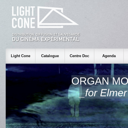
Light Cone
Catalogue
Centre Doc
Agenda
ORGAN M
_for Elmer