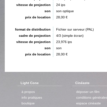
vitesse de projection
24 ips
son
son optique
prix de location
28,00 €
format de distribution
Fichier sur serveur (PAL)
cadre de projection
4/3 (simple écran)
vitesse de projection
23,976 ips
son
son
prix de location
28,00 €
Light Cone
Cinéaste
à propos
déposer un film
info pratiques
conditions générale
boutique
espace cinéaste