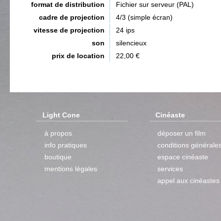
format de distribution
Fichier sur serveur (PAL)
cadre de projection
4/3 (simple écran)
vitesse de projection
24 ips
son
silencieux
prix de location
22,00 €
Light Cone
Cinéaste
à propos
déposer un film
info pratiques
conditions générale
boutique
espace cinéaste
mentions légales
services
appel aux cinéastes