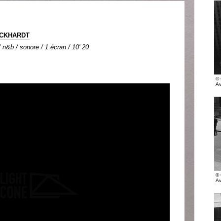
RCKHARDT
n&b / sonore / 1 écran / 10' 20
© 
Av
© 
Av