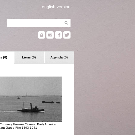
english version
s (6)
Liens (0)
Agenda (0)
Courtesy Unseen Cinema: Early American
ant-Garde Film 1893-1941