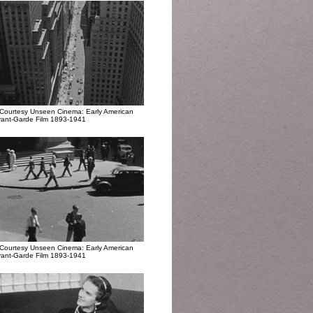
Courtesy Unseen Cinema: Early American
ant-Garde Film 1893-1941
Courtesy Unseen Cinema: Early American
ant-Garde Film 1893-1941