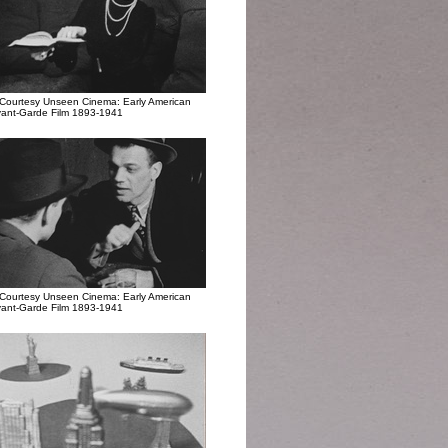
Courtesy Unseen Cinema: Early American
ant-Garde Film 1893-1941
Courtesy Unseen Cinema: Early American
ant-Garde Film 1893-1941