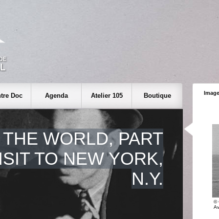
Image
tre Doc
Agenda
Atelier 105
Boutique
 THE WORLD, PART
VISIT TO NEW YORK,
N.Y.
© 
Av