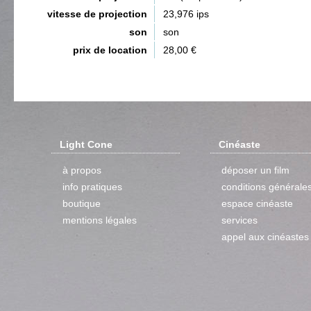
vitesse de projection
23,976 ips
son
son
prix de location
28,00 €
Light Cone
Cinéaste
à propos
déposer un film
info pratiques
conditions générale
boutique
espace cinéaste
mentions légales
services
appel aux cinéastes