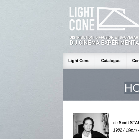
Light Cone
Catalogue
Cen
H
de
Scott STA
1982 / 16mm / 