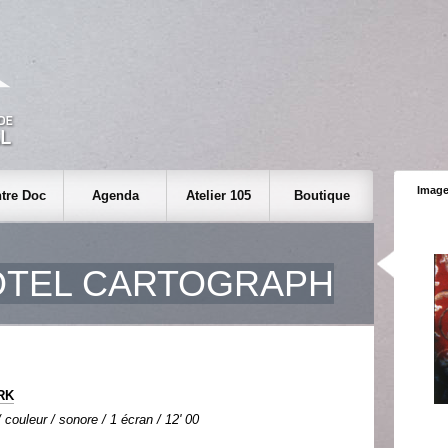
Image
tre Doc
Agenda
Atelier 105
Boutique
OTEL CARTOGRAPH
RK
couleur / sonore / 1 écran / 12' 00