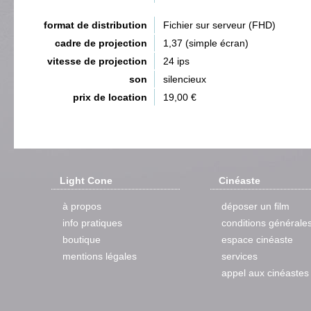
format de distribution
Fichier sur serveur (FHD)
cadre de projection
1,37 (simple écran)
vitesse de projection
24 ips
son
silencieux
prix de location
19,00 €
Light Cone
Cinéaste
à propos
déposer un film
info pratiques
conditions générale
boutique
espace cinéaste
mentions légales
services
appel aux cinéastes