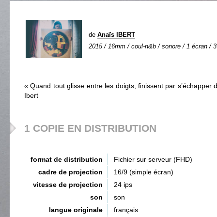
de
Anaïs IBERT
2015 / 16mm / coul-n&b / sonore / 1 écran / 3
« Quand tout glisse entre les doigts, finissent par s’échappe
Ibert
1 COPIE EN DISTRIBUTION
format de distribution
Fichier sur serveur (FHD)
cadre de projection
16/9 (simple écran)
vitesse de projection
24 ips
son
son
langue originale
français