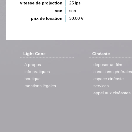
vitesse de projection
25 ips
son
son
prix de location
30,00 €
Light Cone
Cinéaste
à propos
déposer un film
info pratiques
conditions générales
boutique
espace cinéaste
mentions légales
services
appel aux cinéastes