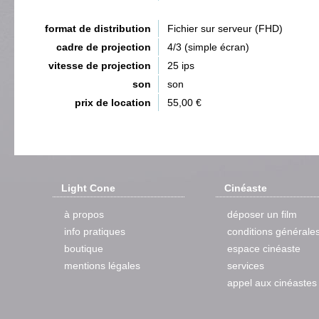
format de distribution
Fichier sur serveur (FHD)
cadre de projection
4/3 (simple écran)
vitesse de projection
25 ips
son
son
prix de location
55,00 €
Light Cone
Cinéaste
à propos
déposer un film
info pratiques
conditions générale
boutique
espace cinéaste
mentions légales
services
appel aux cinéastes