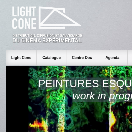
Light Cone
Catalogue
Centre Doc
Agenda
PEINTURES ESQU
work in pro