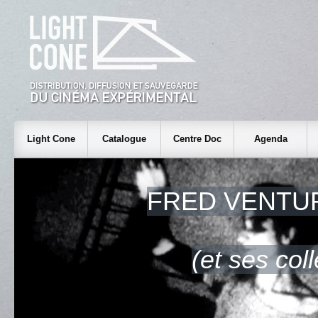
Light Cone
Catalogue
Centre Doc
Agenda
FRED VENTUR
(et ses col