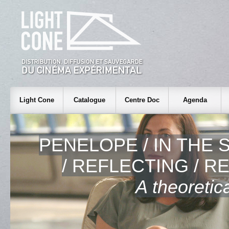
Light Cone
Catalogue
Centre Doc
Agenda
PENELOPE / IN THE
/ REFLECTING / R
A theoreti