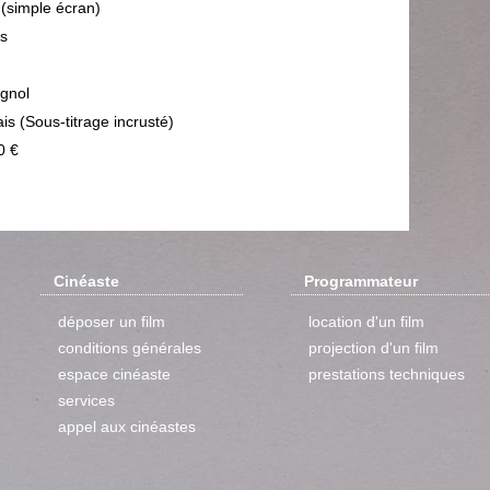
 (simple écran)
ps
gnol
is (Sous-titrage incrusté)
0 €
Cinéaste
Programmateur
déposer un film
location d'un film
conditions générales
projection d'un film
espace cinéaste
prestations techniques
services
appel aux cinéastes