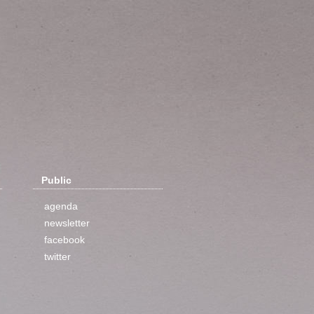
Public
agenda
newsletter
facebook
twitter