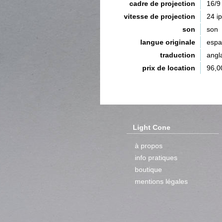
cadre de projection
16/9
vitesse de projection
24 i
son
son
langue originale
espa
traduction
angla
prix de location
96,0
Light Cone
à propos
info pratiques
boutique
mentions légales