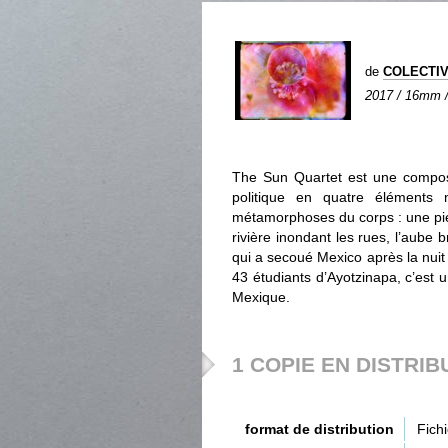
de
COLECTIV
2017 / 16mm / 
The Sun Quartet est une compos
politique en quatre éléments n
métamorphoses du corps : une pierr
rivière inondant les rues, l’aube b
qui a secoué Mexico après la nuit
43 étudiants d’Ayotzinapa, c’est 
Mexique.
1 COPIE EN DISTRIB
format de distribution
Fich