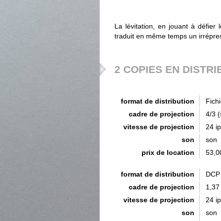
La lévitation, en jouant à défier
traduit en même temps un irrépres
2 COPIES EN DISTRI
format de distribution
Fich
cadre de projection
4/3 
vitesse de projection
24 i
son
son
prix de location
53,0
format de distribution
DCP 
cadre de projection
1,37
vitesse de projection
24 i
son
son