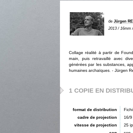
de
Jürgen R
2013 / 16mm / 
Collage réalité à partir de Foun
main, puis retravaillé avec div
générées par les substances, app
humaines archaïques. - Jürgen R
1 COPIE EN DISTRIB
format de distribution
Fich
cadre de projection
16/9
vitesse de projection
25 i
son
son