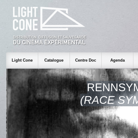
Light Cone
Catalogue
Centre Doc
Agenda
RENNSY
(RACE SY