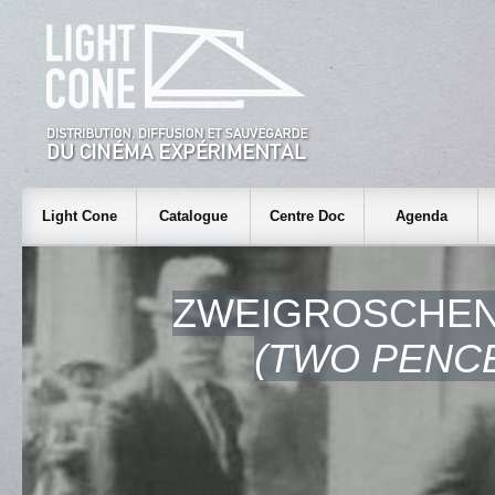
Light Cone
Catalogue
Centre Doc
Agenda
ZWEIGROSCHE
(TWO PENCE