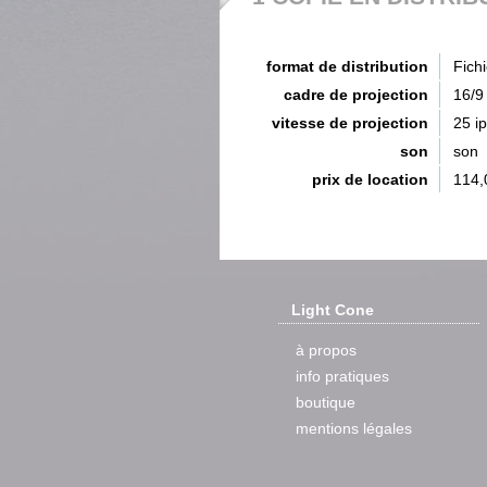
format de distribution
Fich
cadre de projection
16/9
vitesse de projection
25 i
son
son
prix de location
114,
Light Cone
à propos
info pratiques
boutique
mentions légales