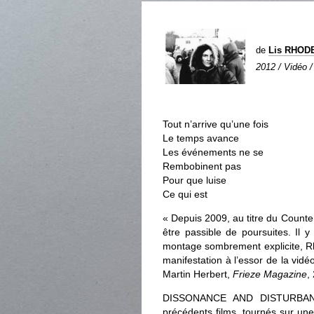
de
Lis RHOD
2012 / Vidéo /
Tout n’arrive qu’une fois
Le temps avance
Les événements ne se
Rembobinent pas
Pour que luise
Ce qui est
« Depuis 2009, au titre du Counte
être passible de poursuites. I
montage sombrement explicite, Rh
manifestation à l’essor de la vidéo
Martin Herbert,
Frieze Magazine
,
DISSONANCE AND DISTURBANCE
précédents films, tournés sur u