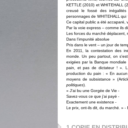
KETTLE (2010) et WHITEHALL (201
creusé le fossé des inégalités
personnages de WHITEHALL qui tâch
Ce capital public a été accaparé,
Par la voie express – comme ils d
Les forces du marché déplacent, 
Dans l’impunité absolue
Pris dans le vent – un jour de tem
En 2011, la contestation des i
monde. Un peu partout, on s'est 
exigées par la Banque mondiale et
pain, et pas de dictateur ! ». L
production du pain : « En aucun
moyens de subsistance » (Arti
politiques
).
« J'ai bu une Gorgée de Vie -
Savez-vous ce que j'ai payé -
Exactement une existence -
Le prix, ont-ils dit, du marché. » 
1 COPIE EN DISTRIB