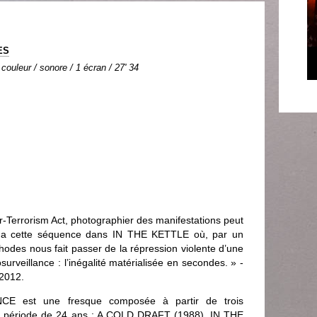
ES
 couleur / sonore / 1 écran / 27' 34
r-Terrorism Act, photographier des manifestations peut
l y a cette séquence dans IN THE KETTLE où, par un
odes nous fait passer de la répression violente d’une
surveillance : l’inégalité matérialisée en secondes. » -
 2012.
 est une fresque composée à partir de trois
ne période de 24 ans : A COLD DRAFT (1988), IN THE