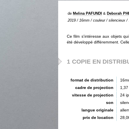
de
Melina PAFUNDI
&
Deborah PH
2019 / 16mm / couleur / silencieux / 
Ce film s'intéresse aux objets q
été développé différemment. Celle
1 COPIE EN DISTRIB
format de distribution
16m
cadre de projection
1,37
vitesse de projection
24 i
son
silen
langue originale
alle
prix de location
28,0