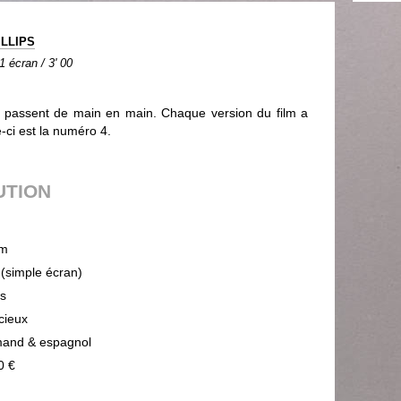
ILLIPS
1 écran / 3' 00
ui passent de main en main. Chaque version du film a
-ci est la numéro 4.
UTION
m
 (simple écran)
ps
cieux
mand & espagnol
0 €