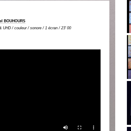
hel BOUHOURS
UHD / couleur / sonore / 1 écran / 23' 00