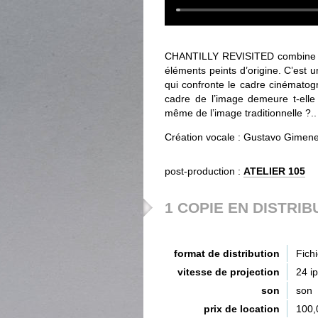
CHANTILLY REVISITED combine le
éléments peints d’origine. C’est un
qui confronte le cadre cinématog
cadre de l’image demeure t-elle
même de l’image traditionnelle ?..
Création vocale : Gustavo Gimen
post-production :
ATELIER 105
1 COPIE EN DISTRIB
format de distribution
Fich
vitesse de projection
24 i
son
son
prix de location
100,