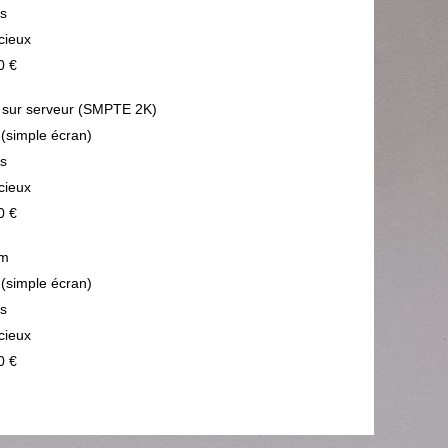
ps
cieux
0 €
sur serveur (SMPTE 2K)
 (simple écran)
ps
cieux
0 €
m
 (simple écran)
ps
cieux
0 €