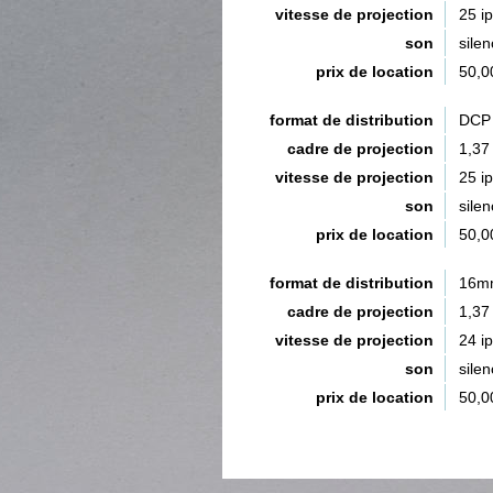
vitesse de projection
25 i
son
silen
prix de location
50,0
format de distribution
DCP 
cadre de projection
1,37
vitesse de projection
25 i
son
silen
prix de location
50,0
format de distribution
16m
cadre de projection
1,37
vitesse de projection
24 i
son
silen
prix de location
50,0