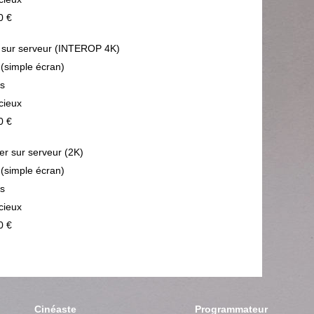
0 €
sur serveur (INTEROP 4K)
 (simple écran)
ps
cieux
0 €
ier sur serveur (2K)
 (simple écran)
ps
cieux
0 €
Cinéaste
Programmateur