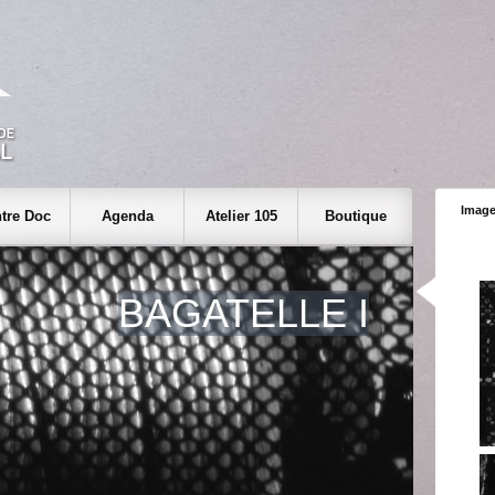
Image
tre Doc
Agenda
Atelier 105
Boutique
BAGATELLE I