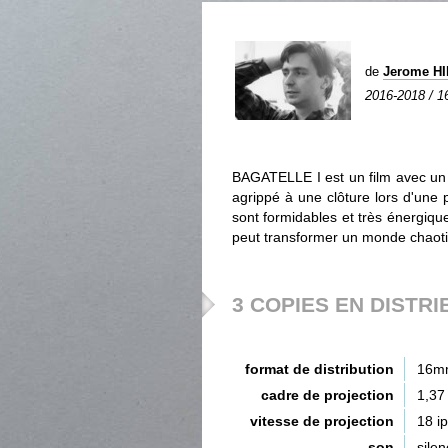
de
Jerome H
2016-2018 / 16
BAGATELLE I est un film avec un f
agrippé à une clôture lors d'une
sont formidables et très énergiques
peut transformer un monde chaoti
3 COPIES EN DISTRI
format de distribution
16m
cadre de projection
1,37
vitesse de projection
18 i
son
silen