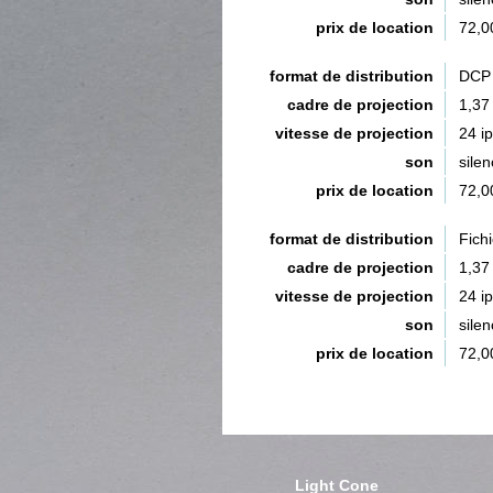
prix de location
72,0
format de distribution
DCP 
cadre de projection
1,37
vitesse de projection
24 i
son
silen
prix de location
72,0
format de distribution
Fich
cadre de projection
1,37
vitesse de projection
24 i
son
silen
prix de location
72,0
Light Cone