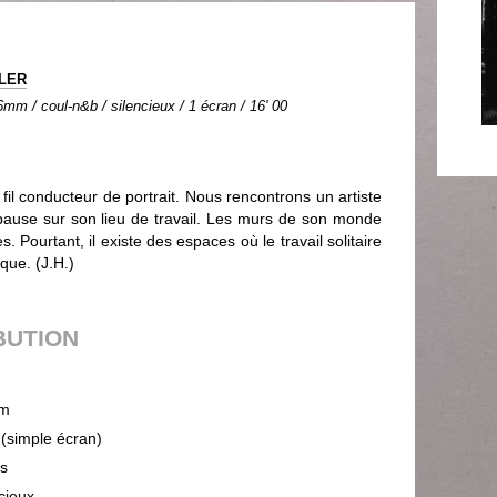
ILER
mm / coul-n&b / silencieux / 1 écran / 16' 00
il conducteur de portrait. Nous rencontrons un artiste
 pause sur son lieu de travail. Les murs de son monde
. Pourtant, il existe des espaces où le travail solitaire
que. (J.H.)
BUTION
m
 (simple écran)
ps
cieux