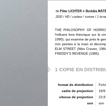
de
Péter LICHTER
&
Borbála MÁT
2020 / HD / couleur / sonore / 1 écra
THE PHILOSOPHY OF HORROR es
l'influent livre théorique sur le 
1990), qui examine de près le genr
mm peintes à la main et décomp
ELM STREET (Wes Craven, 1984
FREDDY'S REVENGE (1985).
1 COPIE EN DISTRIB
format de distribution
Fich
cadre de projection
16/9
vitesse de projection
23,9
son
son