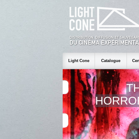
Light Cone
Catalogue
Cen
T
HORROR