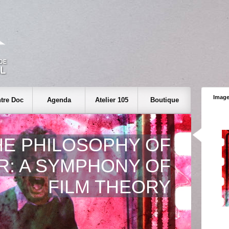
Image
tre Doc
Agenda
Atelier 105
Boutique
HE PHILOSOPHY OF
: A SYMPHONY OF
FILM THEORY