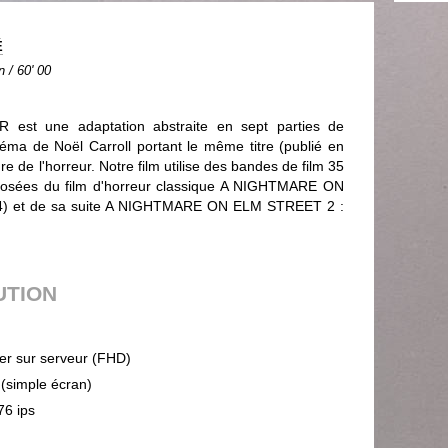
É
n / 60' 00
t une adaptation abstraite en sept parties de
cinéma de Noël Carroll portant le même titre (publié en
e de l'horreur. Notre film utilise des bandes de film 35
osées du film d'horreur classique A NIGHTMARE ON
) et de sa suite A NIGHTMARE ON ELM STREET 2 :
UTION
ier sur serveur (FHD)
 (simple écran)
76 ips