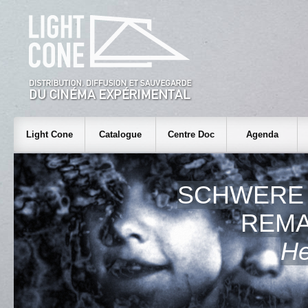
Light Cone
Catalogue
Centre Doc
Agenda
SCHWERE 
REM
He