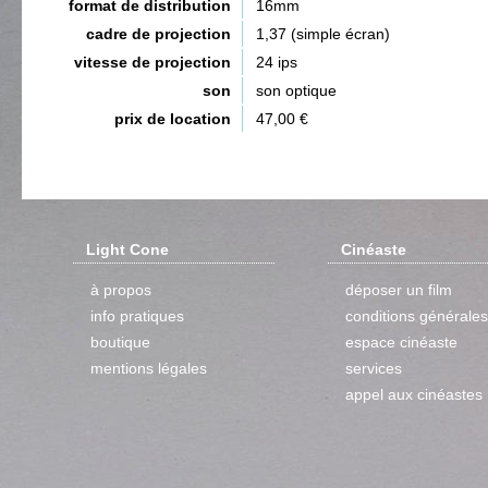
format de distribution
16mm
cadre de projection
1,37 (simple écran)
vitesse de projection
24 ips
son
son optique
prix de location
47,00 €
Light Cone
Cinéaste
à propos
déposer un film
info pratiques
conditions générales
boutique
espace cinéaste
mentions légales
services
appel aux cinéastes