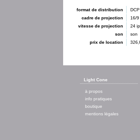
format de distribution
DCP 
cadre de projection
16/9
vitesse de projection
24 i
son
son
prix de location
326,
Light Cone
à propos
info pratiques
boutique
mentions légales