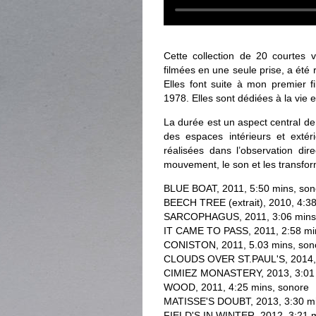
Cette collection de 20 courtes
filmées en une seule prise, a été
Elles font suite à mon premier
1978. Elles sont dédiées à la vie e
La durée est un aspect central de
des espaces intérieurs et extéri
réalisées dans l’observation di
mouvement, le son et les transfo
BLUE BOAT, 2011, 5:50 mins, son
BEECH TREE (extrait), 2010, 4:38
SARCOPHAGUS, 2011, 3:06 mins,
IT CAME TO PASS, 2011, 2:58 mi
CONISTON, 2011, 5.03 mins, son
CLOUDS OVER ST.PAUL'S, 2014, 4
CIMIEZ MONASTERY, 2013, 3:01 m
WOOD, 2011, 4:25 mins, sonore
MATISSE'S DOUBT, 2013, 3:30 min
FIELD'S IN WINTER, 2012, 3:21 m