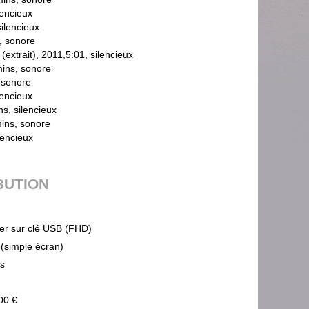
encieux
ilencieux
, sonore
rait), 2011,5:01, silencieux
ns, sonore
 sonore
encieux
, silencieux
ns, sonore
lencieux
BUTION
ier sur clé USB (FHD)
 (simple écran)
ps
00 €