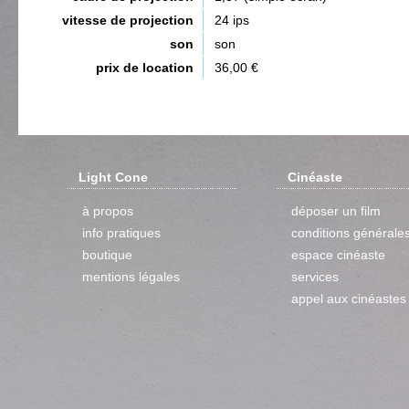
vitesse de projection
24 ips
son
son
prix de location
36,00 €
Light Cone
Cinéaste
à propos
déposer un film
info pratiques
conditions générale
boutique
espace cinéaste
mentions légales
services
appel aux cinéastes