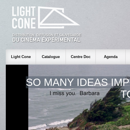
Light Cone
Catalogue
Centre Doc
Agenda
SO MANY IDEAS IM
T