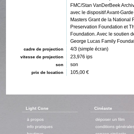
FMC/Stan VanDerBeek Archi
avec le dispositif Avant-Garde
Masters Grant de la National 
Preservation Foundation et T
Foundation. Avec le soutien d
George Lucas Family Foundat
4/3 (simple écran)
cadre de projection
23,976 ips
vitesse de projection
son
son
105,00 €
prix de location
Light Cone
Cinéaste
à propos
déposer un film
info pratiques
conditions générale
boutique
espace cinéaste