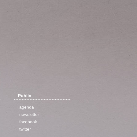
Public
agenda
newsletter
facebook
twitter