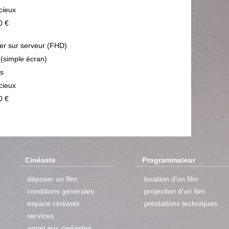
cieux
0 €
ier sur serveur (FHD)
 (simple écran)
ps
cieux
0 €
Cinéaste
Programmateur
déposer un film
location d'un film
conditions générales
projection d'un film
espace cinéaste
prestations techniques
services
appel aux cinéastes