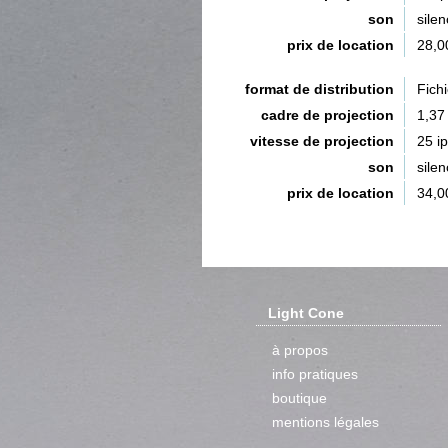
son
silen
prix de location
28,0
format de distribution
Fich
cadre de projection
1,37
vitesse de projection
25 i
son
silen
prix de location
34,0
Light Cone
à propos
info pratiques
boutique
mentions légales