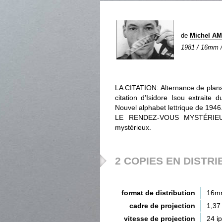
de
Michel A
1981 / 16mm / 
LA CITATION: Alternance de plans
citation d'Isidore Isou extraite 
Nouvel alphabet lettrique de 1946
LE RENDEZ-VOUS MYSTÉRIEUX: 
mystérieux.
2 COPIES EN DISTRI
format de distribution
16m
cadre de projection
1,37
vitesse de projection
24 i