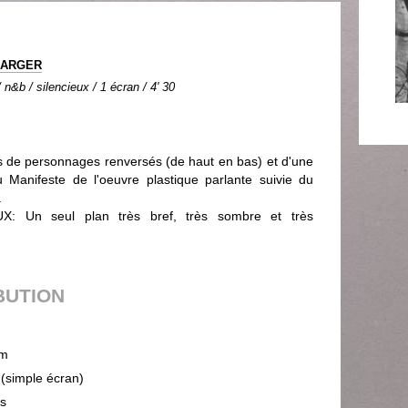
MARGER
n&b / silencieux / 1 écran / 4' 30
 de personnages renversés (de haut en bas) et d'une
du Manifeste de l'oeuvre plastique parlante suivie du
.
Un seul plan très bref, très sombre et très
BUTION
m
 (simple écran)
ps