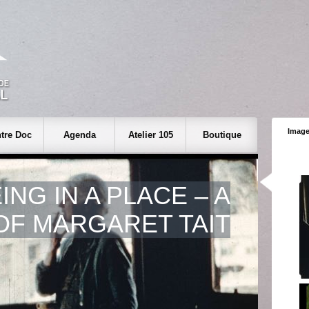
Image
tre Doc
Agenda
Atelier 105
Boutique
ING IN A PLACE – A
OF MARGARET TAIT