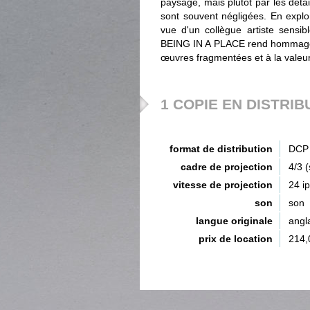
paysage, mais plutôt par les détail
sont souvent négligées. En explor
vue d'un collègue artiste sensi
BEING IN A PLACE rend hommage a
œuvres fragmentées et à la valeur
1 COPIE EN DISTRIB
format de distribution
DCP 
cadre de projection
4/3 
vitesse de projection
24 i
son
son
langue originale
angl
prix de location
214,