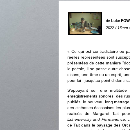
de
Luke FO
2022 / 16mm / 
« Ce qui est contradictoire ou p
réelles représentées sont suscept
présentées de cette manière "doc
la poésie, il se passe autre chose.
disons, une âme ou un esprit, une
pour lui - jusqu'au point d'identifi
S'appuyant sur une multitude
enregistrements sonores, des rus
publiés, le nouveau long métrage
des cinéastes écossaises les plus
réalisés de Margaret Tait pou
Ephemerality and Permanence
, 
de Tait dans le paysage des Orcade