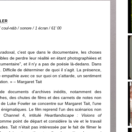
WLER
coul-n&b / sonore / 1 écran / 61' 00
aradoxal, c'est que dans le documentaire, les choses
ibles de perdre leur réalité en étant photographiées et
umentaire", et il n'y a pas de poésie là-dedans. Dans
 Difficile de déterminer de quoi il s'agit. La présence,
 empathie avec ce sur quoi on s'attarde, un sentiment
cation. » – Margaret Tait
 de documents d'archives inédits, notamment des
hes, des chutes de films et des carnets de notes non
 de Luke Fowler se concentre sur Margaret Tait, l'une
 énigmatiques. Le film reprend l'un des scénarios non
r Channel 4, intitulé
Heartlandscape : Visions of
comme point de départ et considère la vie et le travail
s. Tait n'était pas intéressée par le fait de filmer le