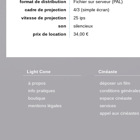
format de distribution
Fichier sur serveur (PAL)
cadre de projection
4/3 (simple écran)
vitesse de projection
25 ips
son
silencieux
prix de location
34,00 €
Light Cone
Cinéaste
à propos
déposer un film
info pratiques
conditions générale
boutique
espace cinéaste
mentions légales
services
appel aux cinéastes