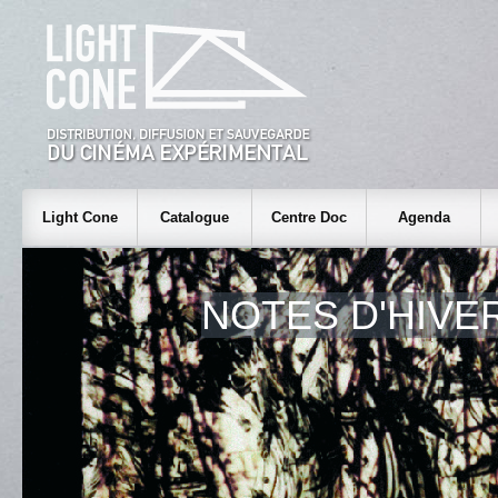
Light Cone
Catalogue
Centre Doc
Agenda
NOTES D'HIVE