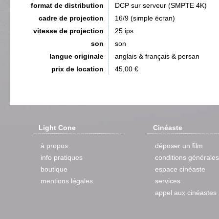
format de distribution
DCP sur serveur (SMPTE 4K)
cadre de projection
16/9 (simple écran)
vitesse de projection
25 ips
son
son
langue originale
anglais & français & persan
prix de location
45,00 €
Light Cone
Cinéaste
à propos
déposer un film
info pratiques
conditions générales
boutique
espace cinéaste
mentions légales
services
appel aux cinéastes