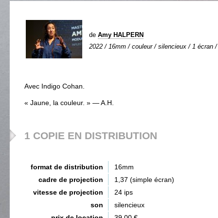
de
Amy HALPERN
2022 / 16mm / couleur / silencieux / 1 écran /
Avec Indigo Cohan.
« Jaune, la couleur. » — A.H.
1 COPIE EN DISTRIBUTION
format de distribution
16mm
cadre de projection
1,37 (simple écran)
vitesse de projection
24 ips
son
silencieux
prix de location
39,00 €