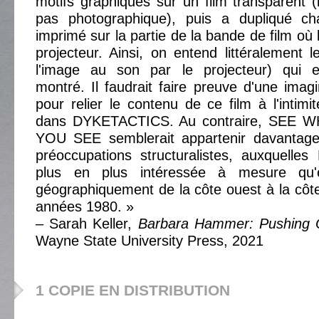
motifs graphiques sur un film transparent (
pas photographique), puis a dupliqué ch
imprimé sur la partie de la bande de film où l
projecteur. Ainsi, on entend littéralement l
l'image au son par le projecteur) qui e
montré. Il faudrait faire preuve d'une imag
pour relier le contenu de ce film à l'intimi
dans DYKETACTICS. Au contraire, SEE
YOU SEE semblerait appartenir davantag
préoccupations structuralistes, auxquelle
plus en plus intéressée à mesure qu'e
géographiquement de la côte ouest à la côt
années 1980. »
– Sarah Keller,
Barbara Hammer: Pushing 
Wayne State University Press, 2021
1 COPIE EN DISTRIBUTION