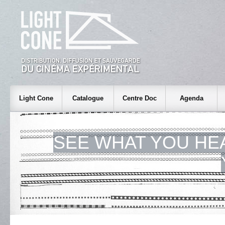
Light Cone
Catalogue
Centre Doc
Agenda
SEE WHAT YOU HE