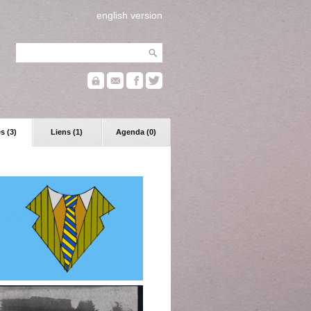
english version
s (3)
Liens (1)
Agenda (0)