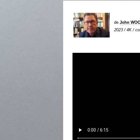
de
John WO
2023 / 4K / cou