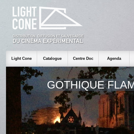
Light Cone
Catalogue
Centre Doc
Agenda
GOTHIQUE FLA